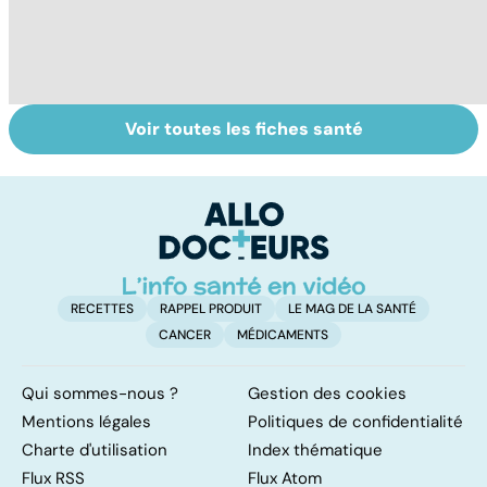
Voir toutes les fiches santé
HPV : tout savoir
Gynéco : un suivi
Se
sur les
pour la vie
in
papillomavirus
P
ét
RECETTES
RAPPEL PRODUIT
LE MAG DE LA SANTÉ
CANCER
MÉDICAMENTS
Qui sommes-nous ?
Gestion des cookies
Mentions légales
Politiques de confidentialité
Charte d'utilisation
Index thématique
Flux RSS
Flux Atom