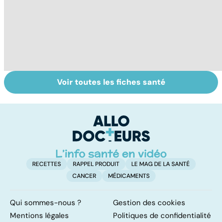
Voir toutes les fiches santé
Tout savoir sur
La tuberculose
Po
les infections
pulmonaire
s
pulmonaires
p
RECETTES
RAPPEL PRODUIT
LE MAG DE LA SANTÉ
CANCER
MÉDICAMENTS
Qui sommes-nous ?
Gestion des cookies
Mentions légales
Politiques de confidentialité