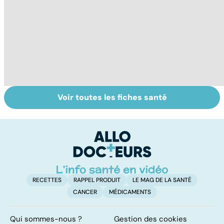
Voir toutes les fiches santé
Burn-out :
Vivre après un
M
l'épuisement
cancer
pr
professionnel
av
RECETTES
RAPPEL PRODUIT
LE MAG DE LA SANTÉ
CANCER
MÉDICAMENTS
Qui sommes-nous ?
Gestion des cookies