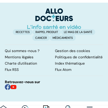
dépression
après la
fa
saisonnière
naissance
RECETTES
RAPPEL PRODUIT
LE MAG DE LA SANTÉ
CANCER
MÉDICAMENTS
Qui sommes-nous ?
Gestion des cookies
Mentions légales
Politiques de confidentialité
Charte d'utilisation
Index thématique
Flux RSS
Flux Atom
Retrouvez-nous sur