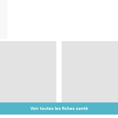
Voir toutes les fiches santé
Muscler ses abdos
Crampes, déchirures,
pour retrouver un
élongations... : quand