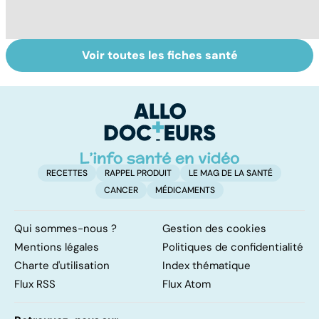
Voir toutes les fiches santé
Pourquoi et
Cellulite : le mal
Ci
comment
des femmes
ré
grossit-on ?
b
RECETTES
RAPPEL PRODUIT
LE MAG DE LA SANTÉ
CANCER
MÉDICAMENTS
Qui sommes-nous ?
Gestion des cookies
Mentions légales
Politiques de confidentialité
Charte d'utilisation
Index thématique
Flux RSS
Flux Atom