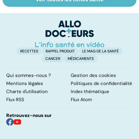
Tout savoir sur le
Mélanome : le
P
cancer de la
plus redouté des
l
vessie
cancers de la
d
peau
RECETTES
RAPPEL PRODUIT
LE MAG DE LA SANTÉ
CANCER
MÉDICAMENTS
Qui sommes-nous ?
Gestion des cookies
Mentions légales
Politiques de confidentialité
Charte d'utilisation
Index thématique
Flux RSS
Flux Atom
Retrouvez-nous sur