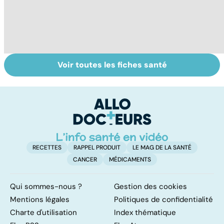
Voir toutes les fiches santé
Tout savoir sur le
Mélanome : le
P
cancer de la
plus redouté des
l
vessie
cancers de la
d
peau
RECETTES
RAPPEL PRODUIT
LE MAG DE LA SANTÉ
CANCER
MÉDICAMENTS
Qui sommes-nous ?
Gestion des cookies
Mentions légales
Politiques de confidentialité
Charte d'utilisation
Index thématique