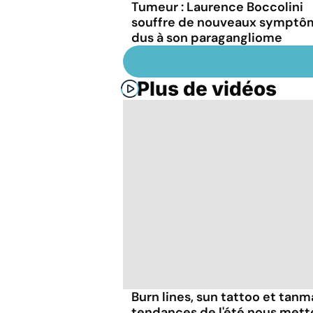
Tumeur : Laurence Boccolini
souffre de nouveaux symptô
dus à son paragangliome
Plus de vidéos
Burn lines, sun tattoo et tanm
tendances de l'été nous mett