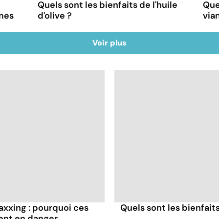
Quels sont les bienfaits de l'huile
Quel
mes
d'olive ?
via
Voir plus
axxing : pourquoi ces
Quels sont les bienfaits
ent en danger