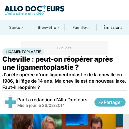
Santé
Bien-être
Famille
Émissions
Accueil
Santé
Maladies
Ligamentoplastie
LIGAMENTOPLASTIE
Cheville : peut-on réopérer après
une ligamentoplastie ?
J'ai été opérée d'une ligamentoplastie de la cheville en
1986, à l'âge de 14 ans. Ma cheville est de nouveau laxe.
Faut-il réopérer ?
Par
La rédaction d'Allo Docteurs
Partager
Mis à jour le
26/02/2014