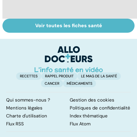
Voir toutes les fiches santé
Arthrite,
Des solutions
Sp
polyarthrite... :
pour améliorer sa
au
les articulations
souplesse
en souffrance
RECETTES
RAPPEL PRODUIT
LE MAG DE LA SANTÉ
CANCER
MÉDICAMENTS
Qui sommes-nous ?
Gestion des cookies
Mentions légales
Politiques de confidentialité
Charte d'utilisation
Index thématique
Flux RSS
Flux Atom