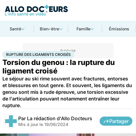
Santé
Bien-être
Famille
Émissions
Accueil
Santé
Maladies
Rupture des ligaments croisés
RUPTURE DES LIGAMENTS CROISÉS
Torsion du genou : la rupture du
ligament croisé
Le séjour au ski rime souvent avec fractures, entorses
et blessures en tout genre. Et souvent, les ligaments du
genou sont mis à rude épreuve, une torsion excessive
de l'articulation pouvant notamment entraîner leur
rupture.
Par
La rédaction d'Allo Docteurs
Partager
Mis à jour le
19/06/2024