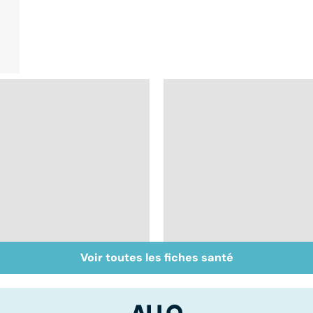
Voir toutes les fiches santé
Syndrome de
Faire du sport à
l'intestin irritable : un
domicile, c'est facile 
trouble encore mal
connu