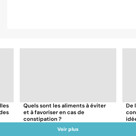
lles
Quels sont les aliments à éviter
De l
ïdes
et à favoriser en cas de
con
constipation ?
idé
Voir plus