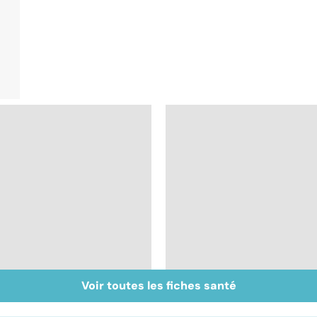
Voir toutes les fiches santé
Mélanome : le plus
Prolapsus : quand les
redouté des cancers
organes descendent