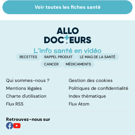
Voir toutes les fiches santé
HPV : tout savoir
Faire du sport à
D
sur les
domicile, c'est
le
papillomavirus
facile !
c
l
l
RECETTES
RAPPEL PRODUIT
LE MAG DE LA SANTÉ
CANCER
MÉDICAMENTS
Qui sommes-nous ?
Gestion des cookies
Mentions légales
Politiques de confidentialité
Charte d'utilisation
Index thématique
Flux RSS
Flux Atom
Retrouvez-nous sur