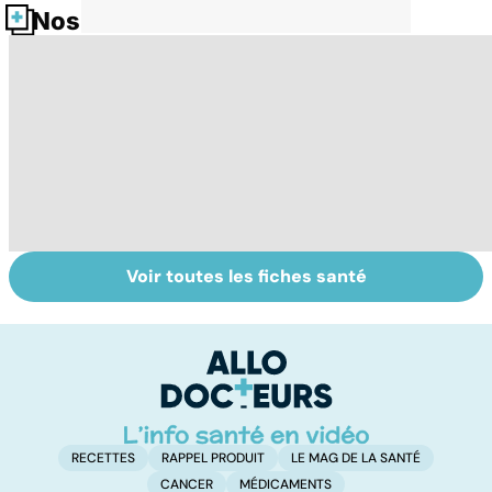
Nos fiches santé
Voir toutes les fiches santé
HPV : tout savoir
Faire du sport à
D
sur les
domicile, c'est
le
papillomavirus
facile !
c
l
l
RECETTES
RAPPEL PRODUIT
LE MAG DE LA SANTÉ
CANCER
MÉDICAMENTS