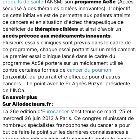
produits de santé
(ANSM) son
progamme AcSé
(Accès
sécurisé à des thérapies ciblées innovantes). L'objectif
de cette initiative est de permettre aux patients atteints
de cancers et en situation d'échec thérapeutique de
bénéficier de
thérapies ciblées
et ainsi d'avoir un
accès précoce aux médicaments innovants
.
Plusieurs essais cliniques sont prévus dans le cadre de
ce programme, chaque essai portant sur un médicament.
Le premier essai clinique lancé dans le cadre du
programme AcSé portera sur un médicament utilisé
contre certaines formes de
cancer du poumon
(crizonitib) qui pourrait être efficace pour d'autres
cancers… Le point avec le Pr Agnès Buzyn, présidente
de l'INCa.
En savoir plus
Sur Allodocteurs.fr :
La 26e édition d'
Eurocancer
s'est tenue ce mardi 25 et
mercredi 26 juin 2013 à Paris. Ce congrès réunissant de
nombreux spécialistes francophones du cancer a pour
but de faire le point sur les dernières connaissances à
propos des mécanismes et traitements contre le cancer