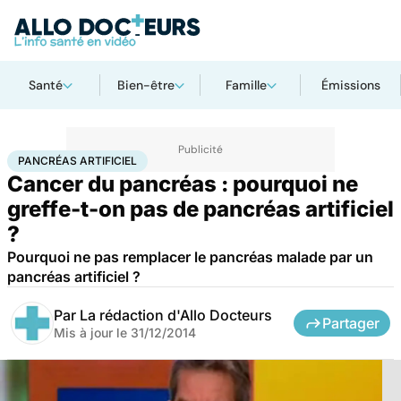
Santé
Bien-être
Famille
Émissions
Accueil
Santé
Maladies
Cancer
Pancréas artificiel
PANCRÉAS ARTIFICIEL
Cancer du pancréas : pourquoi ne
greffe-t-on pas de pancréas artificiel
?
Pourquoi ne pas remplacer le pancréas malade par un
pancréas artificiel ?
Par
La rédaction d'Allo Docteurs
Partager
Mis à jour le
31/12/2014