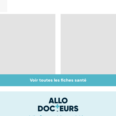
Voir toutes les fiches santé
Quand la maladie
Tout savoir sur le
entraîne la chute des
cerveau
cheveux