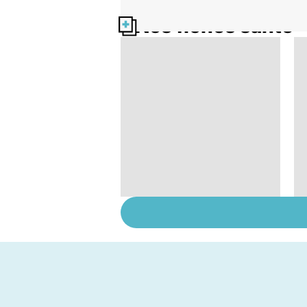
Nos fiches santé
Suicide : prévenir le
passage à l'acte