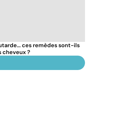
outarde... ces remèdes sont-ils
s cheveux ?