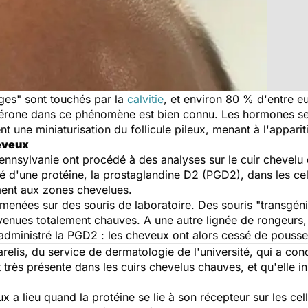
es" sont touchés par la
calvitie
, et environ 80 % d'entre e
ostérone dans ce phénomène est bien connu. Les hormones s
t une miniaturisation du follicule pileux, menant à l'appariti
heveux
ennsylvanie ont procédé à des analyses sur le cuir chevelu
 d'une protéine, la prostaglandine D2 (PGD2), dans les cellu
ment aux zones chevelues.
 menées sur des souris de laboratoire. Des souris "transgén
evenues totalement chauves. A une autre lignée de rongeurs, 
administré la PGD2 : les cheveux ont alors cessé de pousse
elis, du service de dermatologie de l'université, qui a cond
 très présente dans les cuirs chevelus chauves, et qu'elle 
x a lieu quand la protéine se lie à son récepteur sur les cell