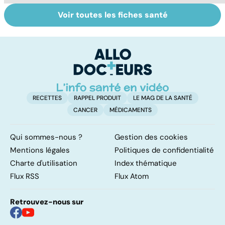
Voir toutes les fiches santé
Grand froid : nos
Perturbateurs
Fa
conseils
endocriniens :
do
une menace pour
fa
notre santé
RECETTES
RAPPEL PRODUIT
LE MAG DE LA SANTÉ
CANCER
MÉDICAMENTS
Qui sommes-nous ?
Gestion des cookies
Mentions légales
Politiques de confidentialité
Charte d'utilisation
Index thématique
Flux RSS
Flux Atom
Retrouvez-nous sur