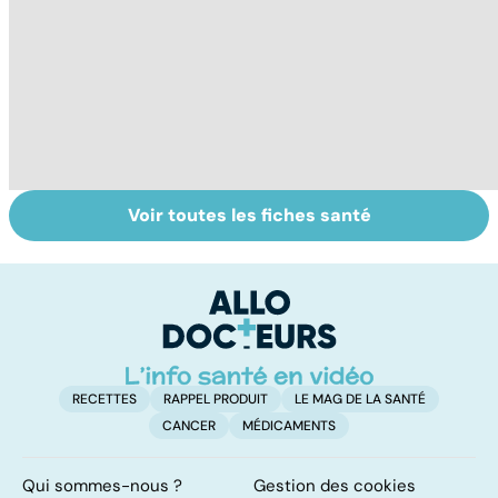
Voir toutes les fiches santé
Perturbateurs
Faire du sport à
D
endocriniens :
domicile, c'est
le
une menace pour
facile !
c
notre santé
l
l
RECETTES
RAPPEL PRODUIT
LE MAG DE LA SANTÉ
CANCER
MÉDICAMENTS
Qui sommes-nous ?
Gestion des cookies