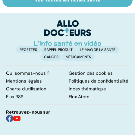
Perturbateurs
L'eau, source de
Le
endocriniens :
vie
m
une menace pour
no
notre santé
RECETTES
RAPPEL PRODUIT
LE MAG DE LA SANTÉ
CANCER
MÉDICAMENTS
Qui sommes-nous ?
Gestion des cookies
Mentions légales
Politiques de confidentialité
Charte d'utilisation
Index thématique
Flux RSS
Flux Atom
Retrouvez-nous sur