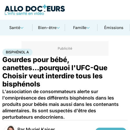
Santé
Bien-être
Famille
Émissions
Accueil
Santé
Société
Santé publique
Bisphénol A
BISPHÉNOL A
Gourdes pour bébé,
canettes...pourquoi l'UFC-Que
Choisir veut interdire tous les
bisphénols
L'association de consommateurs alerte sur
l'omniprésence des différents bisphénols dans les
produits pour bébés mais aussi dans les contenants
alimentaires. Ils sont suspectés d'être des
perturbateurs endocriniens.
Par
Muriel Kaiser