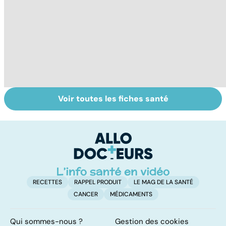
Voir toutes les fiches santé
Grand froid : nos
Perturbateurs
Po
conseils
endocriniens :
le
une menace pour
de
notre santé
RECETTES
RAPPEL PRODUIT
LE MAG DE LA SANTÉ
CANCER
MÉDICAMENTS
Qui sommes-nous ?
Gestion des cookies