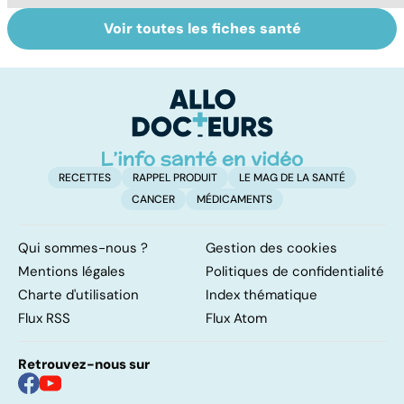
Voir toutes les fiches santé
Faire du sport à
Don de gamètes :
M
domicile, c'est
le pour et le
pr
facile !
contre d'une
av
levée de
l'anonymat
RECETTES
RAPPEL PRODUIT
LE MAG DE LA SANTÉ
CANCER
MÉDICAMENTS
Qui sommes-nous ?
Gestion des cookies
Mentions légales
Politiques de confidentialité
Charte d'utilisation
Index thématique
Flux RSS
Flux Atom
Retrouvez-nous sur