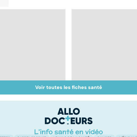
Voir toutes les fiches santé
Post-partum : un
Faire du sport à
bouleversement
domicile, c'est facile 
après la naissance