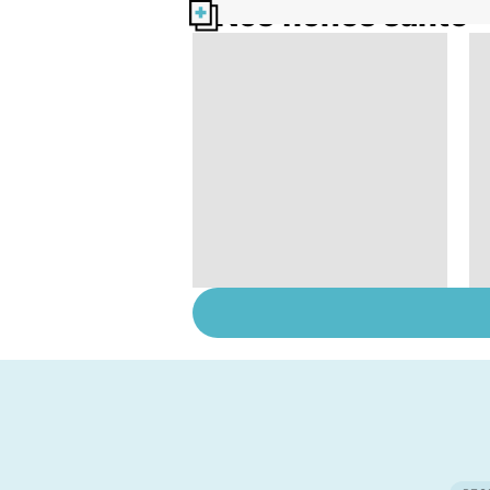
Nos fiches santé
Suicide : prévenir le
passage à l'acte