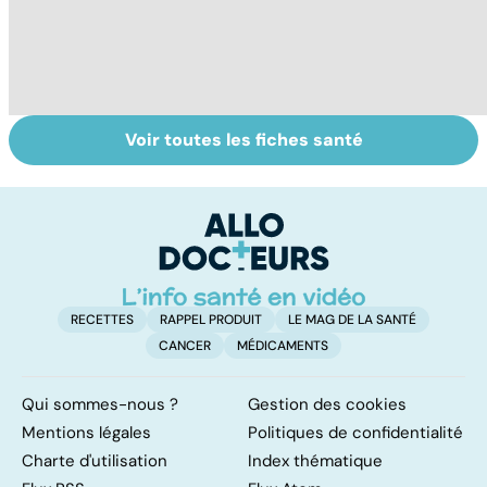
Voir toutes les fiches santé
Gynéco : un suivi
Sexualité,
A
pour la vie
infertilité et
c
PMA, des liens
el
étroits
RECETTES
RAPPEL PRODUIT
LE MAG DE LA SANTÉ
CANCER
MÉDICAMENTS
Qui sommes-nous ?
Gestion des cookies
Mentions légales
Politiques de confidentialité
Charte d'utilisation
Index thématique