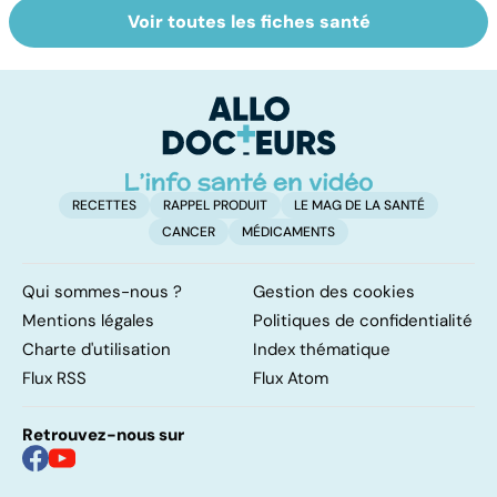
Voir toutes les fiches santé
Suicide : prévenir
Un rhume, ça se
Fa
le passage à
soigne ?
do
l'acte
fa
RECETTES
RAPPEL PRODUIT
LE MAG DE LA SANTÉ
CANCER
MÉDICAMENTS
Qui sommes-nous ?
Gestion des cookies
Mentions légales
Politiques de confidentialité
Charte d'utilisation
Index thématique
Flux RSS
Flux Atom
Retrouvez-nous sur