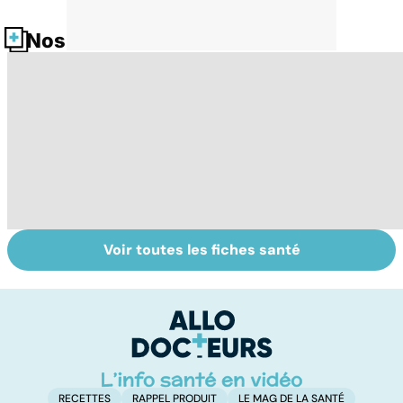
Nos fiches santé
Voir toutes les fiches santé
Automne-hiver,
Post-partum : un
Na
le temps de la
bouleversement
cr
dépression
après la
s
saisonnière
naissance
in
RECETTES
RAPPEL PRODUIT
LE MAG DE LA SANTÉ