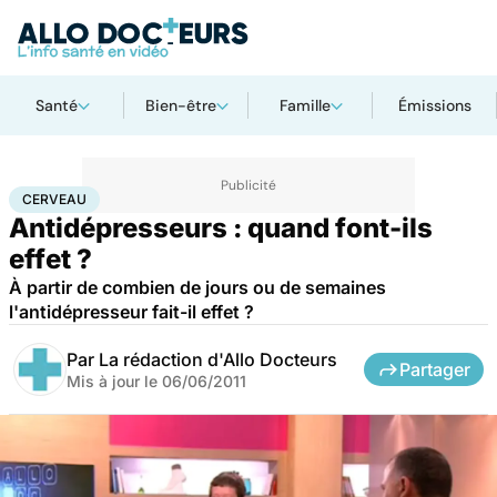
Santé
Bien-être
Famille
Émissions
Accueil
Bien-être
Psycho
Cerveau
CERVEAU
Antidépresseurs : quand font-ils
effet ?
À partir de combien de jours ou de semaines
l'antidépresseur fait-il effet ?
Par
La rédaction d'Allo Docteurs
Partager
Mis à jour le
06/06/2011