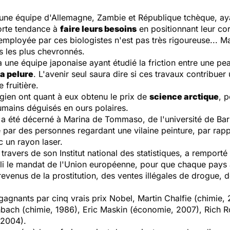
ne équipe d'Allemagne, Zambie et République tchèque, ay
orte tendance à
faire leurs besoins
en positionnant leur co
employée par ces biologistes n'est pas très rigoureuse... 
s les plus chevronnés.
 une équipe japonaise ayant étudié la friction entre une pe
a pelure
. L'avenir seul saura dire si ces travaux contribuer 
 fruitière.
ien ont quant à eux obtenu le prix de
science
arctique
, p
humains déguisés en ours polaires.
a été décerné à Marina de Tommaso, de l'université de Bari
 par des personnes regardant une vilaine peinture, par rapp
c un rayon laser.
 travers de son Institut national des statistiques, a remporté 
mpli le mandat de l'Union européenne, pour que chaque pays a
revenus de la prostitution, des ventes illégales de drogue, 
gagnants par cinq vrais prix Nobel, Martin Chalfie (chimie,
ach (chimie, 1986), Eric Maskin (économie, 2007), Rich R
 2004).