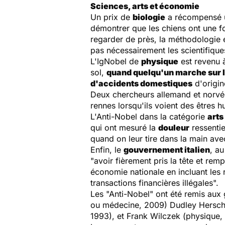
Sciences, arts et économie
Un prix de
biologie
a récompensé u
démontrer que les chiens ont une f
regarder de près, la méthodologie 
pas nécessairement les scientifique
L'IgNobel de
physique
est revenu à
sol,
quand quelqu'un marche sur l
d'accidents domestiques
d'origine
Deux chercheurs allemand et norvég
rennes lorsqu'ils voient des êtres 
L'Anti-Nobel dans la catégorie
arts
qui ont mesuré la
douleur
ressentie
quand on leur tire dans la main ave
Enfin, le
gouvernement italien
, au
"avoir fièrement pris la tête et re
économie nationale en incluant les 
transactions financières illégales".
Les "Anti-Nobel" ont été remis aux 
ou médecine, 2009) Dudley Herschb
1993), et Frank Wilczek (physique,