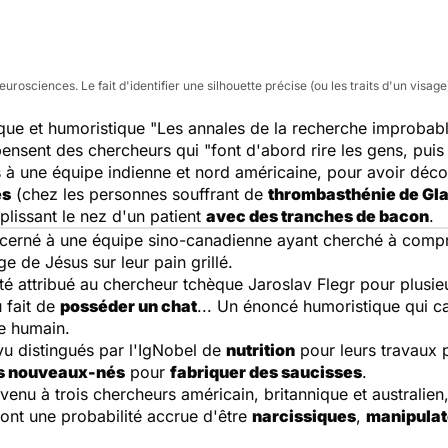
eurosciences. Le fait d'identifier une silhouette précise (ou les traits d'un vis
ique et humoristique "Les annales de la recherche improbab
nsent des chercheurs qui "font d'abord rire les gens, puis l
 à une équipe indienne et nord américaine, pour avoir déco
es
(chez les personnes souffrant de
thrombasthénie de G
plissant le nez d'un patient
avec des tranches de bacon
.
décerné à une équipe sino-canadienne ayant cherché à compr
e de Jésus sur leur pain grillé.
té attribué au chercheur tchèque Jaroslav Flegr pour plusieu
u fait de
posséder un chat
... Un énoncé humoristique qui ca
re humain.
u distingués par l'IgNobel de
nutrition
pour leurs travaux po
es nouveaux-nés
pour
fabriquer des saucisses
.
venu à trois chercheurs américain, britannique et australien
 ont une probabilité accrue d'être
narcissiques
,
manipulat