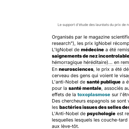
Le support d'étude des lauréats du prix de n
Organisés par le magazine scientif
research"), les prix IgNobel récompe
L'IgNobel de
médecine
a été remis
saignements de nez incontrolabl
hémorragique héréditaire)... en rem
En
neurosciences
, le prix a été 
cerveau des gens qui voient le visag
L'anti-Nobel de
santé
publique
a é
pour la
santé mentale
, associés a
effets de la
toxoplasmose
sur l'êt
Des chercheurs espagnols se sont v
les
bactéries issues des selles d
L'Anti-Nobel de
psychologie
est re
lesquelles lesquels les couche-tard
aux lève-tôt.