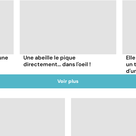
'une
Une abeille le pique
Ell
directement... dans l'oeil !
un t
d'u
Voir plus