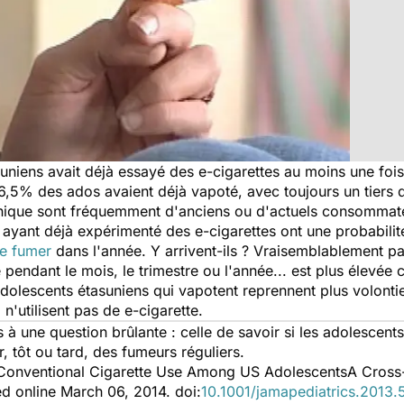
niens avait déjà essayé des e-cigarettes au moins une fois,
, 6,5% des ados avaient déjà vapoté, avec toujours un tiers 
tronique sont fréquemment d'anciens ou d'actuels consommate
 ayant déjà expérimenté des e-cigarettes ont une probabilit
de fumer
dans l'année. Y arrivent-ils ? Vraisemblablement pa
 pendant le mois, le trimestre ou l'année... est plus élevé
adolescents étasuniens qui vapotent reprennent plus volonti
 n'utilisent pas de e-cigarette.
à une question brûlante : celle de savoir si les adolescents 
, tôt ou tard, des fumeurs réguliers.
 Conventional Cigarette Use Among US AdolescentsA Cross-
ed online March 06, 2014. doi:
10.1001/jamapediatrics.2013