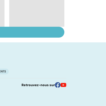
Les solutions pour en
finir avec la cigarette
r
ENTS
Retrouvez-nous sur