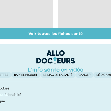
Voir toutes les fiches santé
BPCO, la bronchite du
Les méthodes qui
fumeur
fonctionnent
vraiment pour arrête
de fumer !
ETTES
RAPPEL PRODUIT
LE MAG DE LA SANTÉ
CANCER
MÉDICAM
ookies
onfidentialité
que