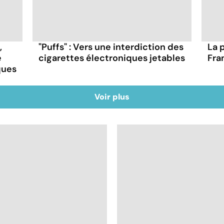
,
"Puffs" : Vers une interdiction des
La 
e
cigarettes électroniques jetables
Fra
ques
Voir plus