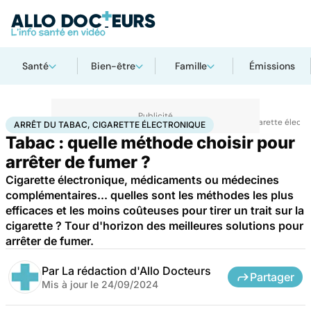
Santé
Bien-être
Famille
Émissions
Accueil
Santé
Maladies
Drogues et addictions
Arrêt du tabac, cigarette élect
ARRÊT DU TABAC, CIGARETTE ÉLECTRONIQUE
Tabac : quelle méthode choisir pour
arrêter de fumer ?
Cigarette électronique, médicaments ou médecines
complémentaires... quelles sont les méthodes les plus
efficaces et les moins coûteuses pour tirer un trait sur la
cigarette ? Tour d'horizon des meilleures solutions pour
arrêter de fumer.
Par
La rédaction d'Allo Docteurs
Partager
Mis à jour le
24/09/2024