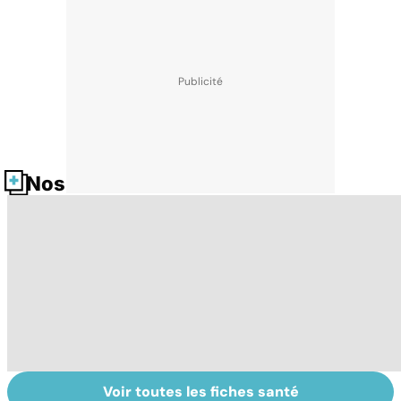
Nos fiches santé
Voir toutes les fiches santé
HPV : tout savoir
Glandes
P