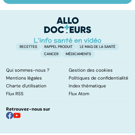
sur les
salivaires : les
l
papillomavirus
tumeurs de la
glande parotide
RECETTES
RAPPEL PRODUIT
LE MAG DE LA SANTÉ
CANCER
MÉDICAMENTS
Qui sommes-nous ?
Gestion des cookies
Mentions légales
Politiques de confidentialité
Charte d'utilisation
Index thématique
Flux RSS
Flux Atom
Retrouvez-nous sur