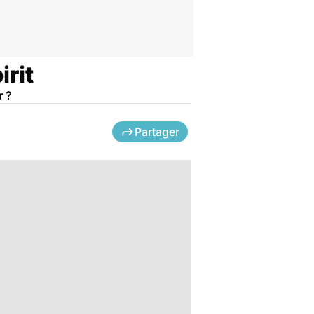
rit
r ?
Partager