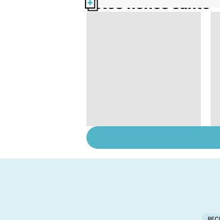
Nos fiches santé
Le TDAH, un trouble
de l'attention avec
ou sans hyperactivité
REC