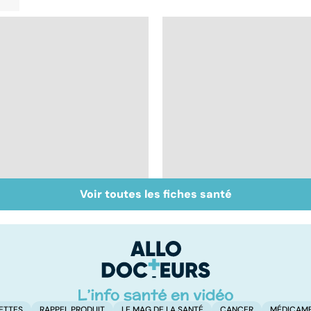
Voir toutes les fiches santé
La main, un outil utile
Accident vasculaire
mais fragile
cérébral : l'enfant
également touché
ETTES
RAPPEL PRODUIT
LE MAG DE LA SANTÉ
CANCER
MÉDICAM