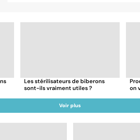
ans
Les stérilisateurs de biberons
Prod
sont-ils vraiment utiles ?
on v
Voir plus