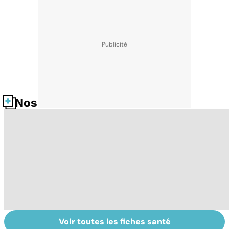
Nos fiches santé
Voir toutes les fiches santé
Tout savoir sur le
Mélanome : le
P