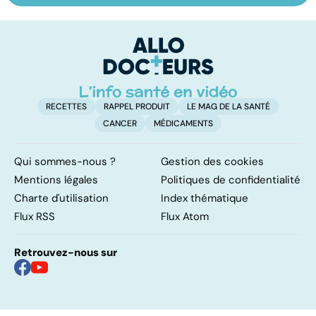
cancer de la
plus redouté des
l
vessie
cancers de la
d
peau
RECETTES
RAPPEL PRODUIT
LE MAG DE LA SANTÉ
CANCER
MÉDICAMENTS
Qui sommes-nous ?
Gestion des cookies
Mentions légales
Politiques de confidentialité
Charte d'utilisation
Index thématique
Flux RSS
Flux Atom
Retrouvez-nous sur