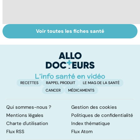
Voir toutes les fiches santé
Stress, fatigue,
TMS, la douleur
So
accident...
du geste
s
Malades du
répétitif
c
travail
RECETTES
RAPPEL PRODUIT
LE MAG DE LA SANTÉ
CANCER
MÉDICAMENTS
Qui sommes-nous ?
Gestion des cookies
Mentions légales
Politiques de confidentialité
Charte d'utilisation
Index thématique
Flux RSS
Flux Atom