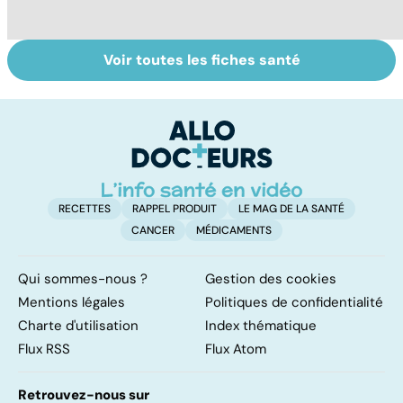
Voir toutes les fiches santé
Gynéco : un suivi
Sexualité,
A
pour la vie
infertilité et
c
PMA, des liens
el
étroits
RECETTES
RAPPEL PRODUIT
LE MAG DE LA SANTÉ
CANCER
MÉDICAMENTS
Qui sommes-nous ?
Gestion des cookies
Mentions légales
Politiques de confidentialité
Charte d'utilisation
Index thématique
Flux RSS
Flux Atom
Retrouvez-nous sur