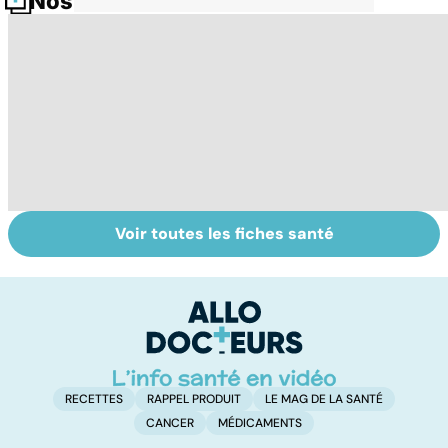
Nos fiches santé
Voir toutes les fiches santé
Le magnésium,
Intestin irritable :
Al
un oligo-élément
le régime
pé
vital
FODMAP, une
solution ?
RECETTES
RAPPEL PRODUIT
LE MAG DE LA SANTÉ
CANCER
MÉDICAMENTS