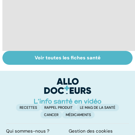
Voir toutes les fiches santé
Maladie
Allergies
To
coeliaque :
alimentaires : le
le
cuisiner sans
danger dans
p
gluten
l'assiette
RECETTES
RAPPEL PRODUIT
LE MAG DE LA SANTÉ
CANCER
MÉDICAMENTS
Qui sommes-nous ?
Gestion des cookies