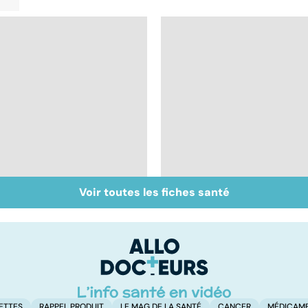
Voir toutes les fiches santé
Muscler ses abdos
Crampes, déchirures,
pour retrouver un
élongations... : quand
ventre plat
le muscle fait mal
ETTES
RAPPEL PRODUIT
LE MAG DE LA SANTÉ
CANCER
MÉDICAM