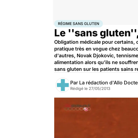
Accueil
Bien-être
Sport santé
Régime sans gluten
RÉGIME SANS GLUTEN
Le ''sans gluten'
Obligation médicale pour certains, 
pratique très en vogue chez beauco
d'autres, Novak Djokovic, tennismen
alimentation alors qu'ils ne souffre
sans gluten sur les patients sains 
Par
La rédaction d'Allo Doct
Rédigé le
27/05/2013