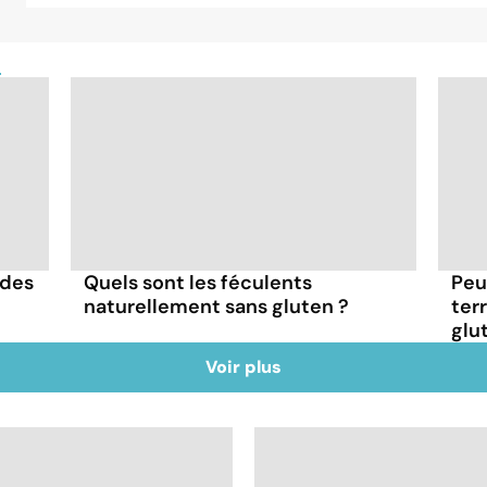
n
 des
Quels sont les féculents
Peu
naturellement sans gluten ?
ter
glu
Voir plus