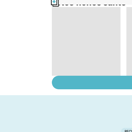
Nos fiches santé
Comment tenir ses
bonnes résolutions
REC