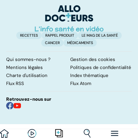
trop de
glycémique ?
cu
protéines ?
g
RECETTES
RAPPEL PRODUIT
LE MAG DE LA SANTÉ
CANCER
MÉDICAMENTS
Qui sommes-nous ?
Gestion des cookies
Mentions légales
Politiques de confidentialité
Charte d'utilisation
Index thématique
Flux RSS
Flux Atom
Retrouvez-nous sur