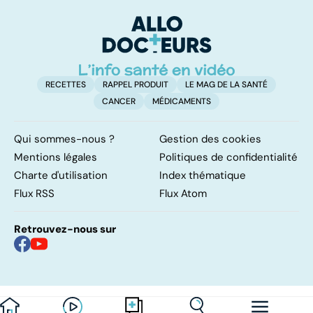
trop de
glycémique ?
cu
protéines ?
g
RECETTES
RAPPEL PRODUIT
LE MAG DE LA SANTÉ
CANCER
MÉDICAMENTS
Qui sommes-nous ?
Gestion des cookies
Mentions légales
Politiques de confidentialité
Charte d'utilisation
Index thématique
Flux RSS
Flux Atom
Retrouvez-nous sur