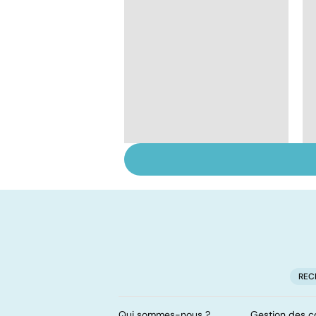
Alimentation :
mangeons-nous trop
de protéines ?
REC
Qui sommes-nous ?
Gestion des c