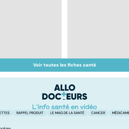
Voir toutes les fiches santé
Qu'est-ce que l'index
Maladie coeliaque :
glycémique ?
cuisiner sans gluten
ETTES
RAPPEL PRODUIT
LE MAG DE LA SANTÉ
CANCER
MÉDICAM
ookies