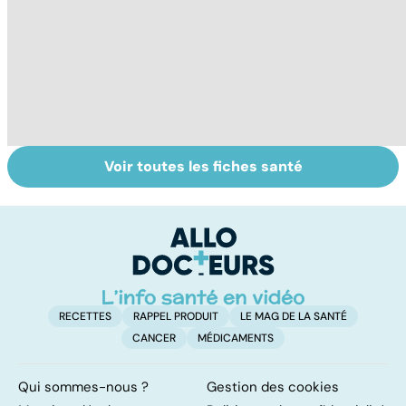
Voir toutes les fiches santé
Le TDAH, un
Accident
Tr
trouble de
vasculaire
dé
l'attention avec
cérébral : l'enfant
p
ou sans
également
hyperactivité
touché
RECETTES
RAPPEL PRODUIT
LE MAG DE LA SANTÉ
CANCER
MÉDICAMENTS
Qui sommes-nous ?
Gestion des cookies