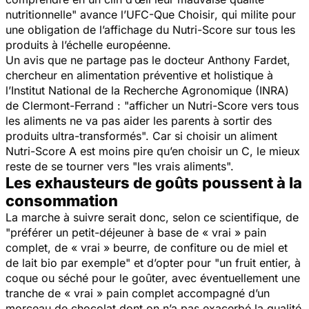
nutritionnelle
" avance l’
UFC-Que Choisir
, qui milite pour
une obligation de l’affichage du Nutri-Score sur tous les
produits à l’échelle européenne.
Un avis que ne partage pas le docteur Anthony Fardet,
chercheur en alimentation préventive et holistique à
l’Institut National de la Recherche Agronomique (INRA)
de Clermont-Ferrand : "
afficher un Nutri-Score vers tous
les aliments ne va pas aider les parents à sortir des
produits ultra-transformés
". Car si choisir un aliment
Nutri-Score A est moins pire qu’en choisir un C, le mieux
reste de se tourner vers "
les vrais aliments
".
Les exhausteurs de goûts poussent à la
consommation
La marche à suivre serait donc, selon ce scientifique, de
"
préférer un petit-déjeuner à base de « vrai » pain
complet, de « vrai » beurre, de confiture ou de miel et
de lait bio par exemple
" et d’opter pour "
un fruit entier, à
coque ou séché pour le goûter, avec éventuellement une
tranche de « vrai » pain complet accompagné d’un
morceau de chocolat dont on n’a pas exacerbé la qualité