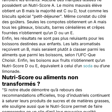
possèdent un Nutri-Score A. Le moins mauvais élève
obtient un B mais la majorité est C ou D, tout comme les
biscuits spécial "petit-déjeuner". Même constat du côté
des goûters. Seules les compotes obtiennent un A mais
tous les gâteaux, biscuits, barres céréalières et crêpes
fourrées n’obtiennent qu’un D ou un E.
Enfin, les résultats ne sont pas plus reluisants pour les
boissons destinées aux enfants. Les laits aromatisés
reçoivent un B, mais seraient plutôt à classer parmi les
aliments que parmi les boissons, selon l’
UFC-Que
Choisir
. Enfin, les boisons aux fruits n’obtiennent qu’un
Nutri-Score D ou E, équivalent à celui d’un
soda
ou d’une
limonade.
Nutri-Score ou aliments non
transformés ?
"
Si notre étude démontre qu’à rebours des
recommandations officielles, trop d’industriels continuent
à saturer leurs produits de sucres et de matières grasses,
elle souligne aussi que le Nutri-Score permet de faire
comprendre en un clin d’œil leur mauvaise qualité