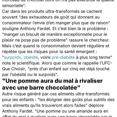
sensorielle
".
Car dans les produits ultra-transformés se cachent
souvent "
des exhausteurs de goût qui donnent au
consommateur l’envie d’en manger plus que de raison
"
souligne Anthony Fardet. Et c’est bien là le problème :
"
manger un biscuit de manière exceptionnelle pour le
plaisir ne pose pas de problème
" rassure le chercheur.
Mais c’est quand la consommation devient régulière et
répétée que les risques pour la santé émergent :
"
surpoids, obésité
, voire
pré-diabète
à plus long terme
"
note le scientifique. Alors que comme le rappelle l’
UFC-
Que Choisir
, "
près d’un enfant sur cinq est déjà touché
par l’obésité ou le surpoids
".
"Une pomme aura du mal à rivaliser
avec une barre chocolatée"
Autre risque généré par ces aliments ultra-transformés
pour les enfants : "
les éloigner des goûts plus subtils des
vrais aliments qu’ils trouveront alors fades
" déplore
Anthony Fardet. "
Une pomme ou une amande aura en
effet du mal à rivaliser avec une barre chocolatée car le