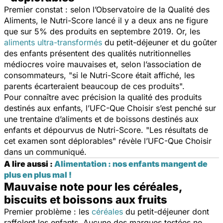
Premier constat : selon l’Observatoire de la Qualité des
Aliments, le Nutri-Score lancé il y a deux ans ne figure
que sur 5% des produits en septembre 2019. Or, les
aliments ultra-transformés
du petit-déjeuner et du goûter
des enfants présentent des qualités nutritionnelles
médiocres voire mauvaises et, selon l’association de
consommateurs, "
si le Nutri-Score était affiché, les
parents écarteraient beaucoup de ces produits
".
Pour connaître avec précision la qualité des produits
destinés aux enfants, l’
UFC-Que Choisir
s’est penché sur
une trentaine d’aliments et de boissons destinés aux
enfants et dépourvus de Nutri-Score. "
Les résultats de
cet examen sont déplorables
" révèle l’
UFC-Que Choisir
dans un communiqué.
A lire aussi :
Alimentation : nos enfants mangent de
plus en plus mal !
Mauvaise note pour les céréales,
biscuits et boissons aux fruits
Premier problème : les
céréales
du petit-déjeuner dont
raffolent les enfants. Aucune des marques testées ne