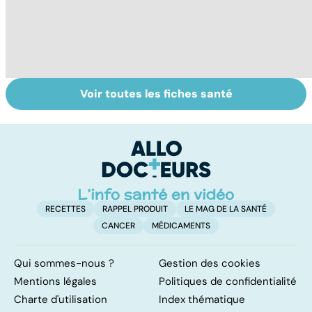
Voir toutes les fiches santé
Les agrumes et
Le magnésium,
In
leurs bienfaits
un oligo-élément
l
pour la santé
vital
F
so
RECETTES
RAPPEL PRODUIT
LE MAG DE LA SANTÉ
CANCER
MÉDICAMENTS
Qui sommes-nous ?
Gestion des cookies
Mentions légales
Politiques de confidentialité
Charte d'utilisation
Index thématique