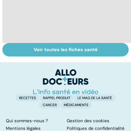
Voir toutes les fiches santé
Comment
Gaz, flatulences,
C
faciliter la
ballonnements...
ai
digestion ?
quels remèdes ?
d
RECETTES
RAPPEL PRODUIT
LE MAG DE LA SANTÉ
CANCER
MÉDICAMENTS
Qui sommes-nous ?
Gestion des cookies
Mentions légales
Politiques de confidentialité