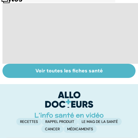
Voir toutes les fiches santé
Tout savoir sur
Inflammation des
Su
les infections
amygdales : que
le
pulmonaires
faire en cas
l'
d'angine ?
RECETTES
RAPPEL PRODUIT
LE MAG DE LA SANTÉ
CANCER
MÉDICAMENTS