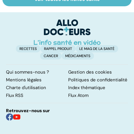
Le café : une
Tout savoir sur
I
mine d'or pour
les infections
a
notre santé ?
pulmonaires
fa
d'
RECETTES
RAPPEL PRODUIT
LE MAG DE LA SANTÉ
CANCER
MÉDICAMENTS
Qui sommes-nous ?
Gestion des cookies
Mentions légales
Politiques de confidentialité
Charte d'utilisation
Index thématique
Flux RSS
Flux Atom
Retrouvez-nous sur