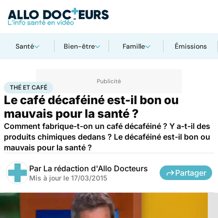
Santé
Bien-être
Famille
Émissions
Accueil
Santé
Thé et café
THÉ ET CAFÉ
Le café décaféiné est-il bon ou
mauvais pour la santé ?
Comment fabrique-t-on un café décaféiné ? Y a-t-il des
produits chimiques dedans ? Le décaféiné est-il bon ou
mauvais pour la santé ?
Par
La rédaction d'Allo Docteurs
Partager
Mis à jour le
17/03/2015