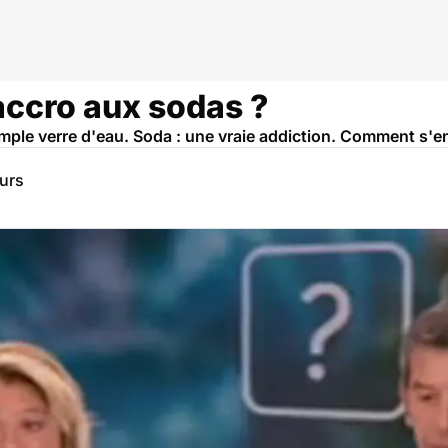
re, stevia, aspartame…
accro aux sodas ?
imple verre d'eau. Soda : une vraie addiction. Comment s'e
eurs