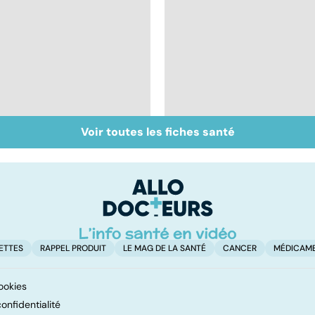
Voir toutes les fiches santé
Accro au sucre ?
Morphine : sois sage
ô ma douleur
ETTES
RAPPEL PRODUIT
LE MAG DE LA SANTÉ
CANCER
MÉDICAM
ookies
onfidentialité