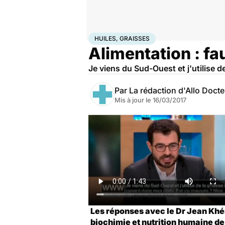
Accueil
Santé
Huiles, Graisses
HUILES, GRAISSES
Alimentation : fau
Je viens du Sud-Ouest et j'utilise 
Par
La rédaction d'Allo Doct
Mis à jour le
16/03/2017
Les réponses avec le Dr Jean Khém
biochimie et nutrition humaine d