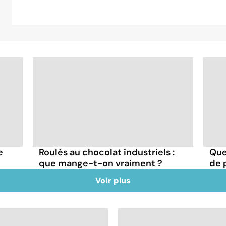
e
Roulés au chocolat industriels :
Quel
que mange-t-on vraiment ?
de p
Voir plus