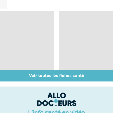
Voir toutes les fiches santé
Tout savoir sur les
Inflammation des
infections
amygdales : que faire
pulmonaires
en cas d'angine ?