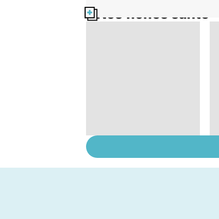
Nos fiches santé
Alimentation : bien
choisir vos matières
grasses