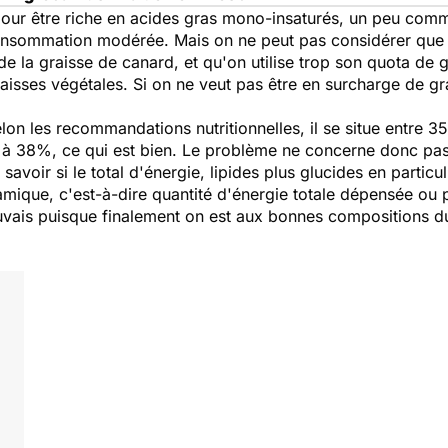
our être riche en acides gras mono-insaturés, un peu comme 
onsommation modérée. Mais on ne peut pas considérer que c
e la graisse de canard, et qu'on utilise trop son quota de g
sses végétales. Si on ne veut pas être en surcharge de graiss
lon les recommandations nutritionnelles, il se situe entre 3
 à 38%, ce qui est bien. Le problème ne concerne donc pas 
 savoir si le total d'énergie, lipides plus glucides en particu
ique, c'est-à-dire quantité d'énergie totale dépensée ou pa
uvais puisque finalement on est aux bonnes compositions d