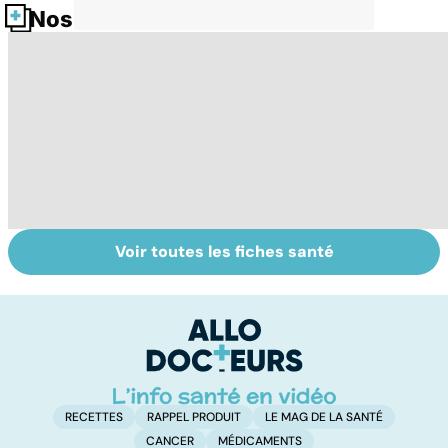
Nos fiches santé
Voir toutes les fiches santé
Les agrumes et
Pesticides :
To
leurs bienfaits
retour au bio ?
le
pour la santé
p
RECETTES
RAPPEL PRODUIT
LE MAG DE LA SANTÉ
CANCER
MÉDICAMENTS