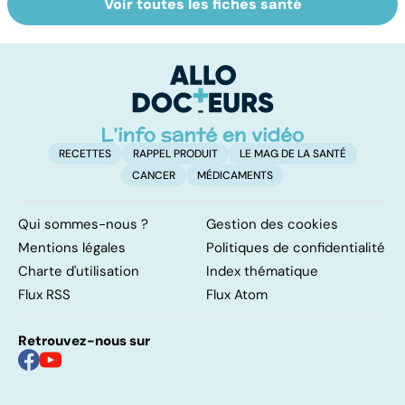
Voir toutes les fiches santé
Gynéco : un suivi
Sexualité,
A
pour la vie
infertilité et
c
PMA, des liens
el
étroits
RECETTES
RAPPEL PRODUIT
LE MAG DE LA SANTÉ
CANCER
MÉDICAMENTS
Qui sommes-nous ?
Gestion des cookies
Mentions légales
Politiques de confidentialité
Charte d'utilisation
Index thématique
Flux RSS
Flux Atom
Retrouvez-nous sur