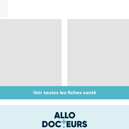
Voir toutes les fiches santé
Maladie de
Tout savoir sur le
Huntington : une
cerveau
affection
neurologique
incurable