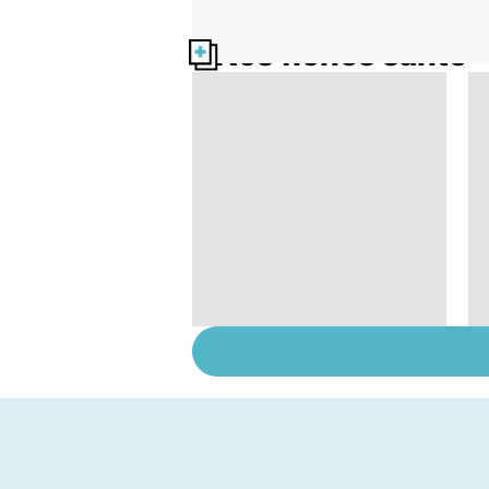
Nos fiches santé
Narcolepsie : des
crises de sommeil
involontaires